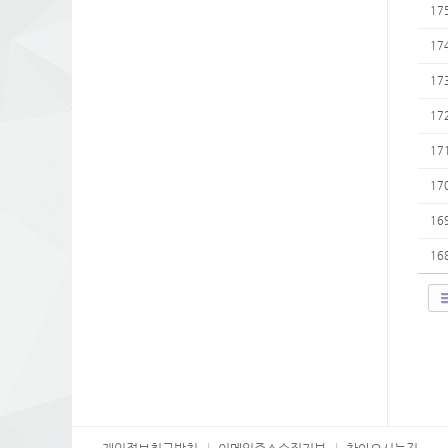
17
17
17
17
17
17
16
16