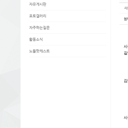
자유게시판
사
포토갤러리
첨
자주하는질문
활동소식
사
노들팟캐스트
같
감
사