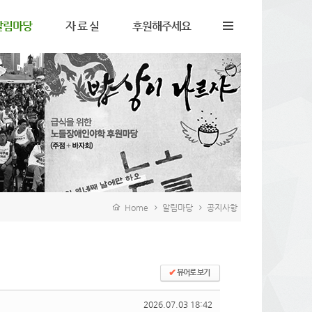
알림마당
자 료 실
후원해주세요
지사항
정책자료
후원안내
유게시판
서식자료
후원인게시판
토갤러리
영상자료
후원하신분들
주하는질문
노들웹진View
정기후원신청
동소식
노들바람View
들팟캐스트
Home
알림마당
공지사항
✔
뷰어로 보기
2026.07.03 18:42