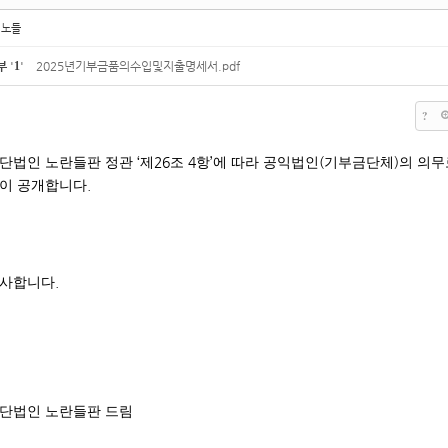
)노들
부
'
1
'
2025년기부금품의수입및지출명세서.pdf
?
‘
26
4
’
(
)
단법인 노란들판 정관
제
조
항
에 따라 공익법인
기부금단체
의 의무
.
이 공개합니다
.
사합니다
단법인 노란들판 드림