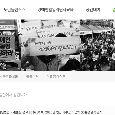
메뉴 건너뛰기
노란들판소개
장애인활동지원사교육
공간대여
노란들판소개
장애인활동지원서비스
공간대여안내
공
연 혁
교육수강신청안내
3층공간대여신청
자
인 사 말
교육수강신청하기
5층공간대여신청
포
하는일, 정관
교육후기
자
노들바람
활
노들웹진
노
찾아오시는길
자주하는질문
활동소식
노들팟캐스트
들판에서 알립니다.
사단법인 노란들판 공고 2026-31호] 2025년 연간 기부금 모금액 및 활용실적 공개