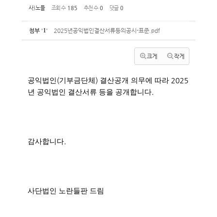
사)노들
조회 수
185
추천 수
0
댓글
0
첨부
'
1
'
2025년공익법인결산서류등의공시-표준.pdf
크게
작게
(
)
2025
공익법인
기부금단체
결산공개 의무에 따라
.
년 공익법인 결산서류 등을 공개합니다
.
감사합니다
사단법인 노란들판 드림