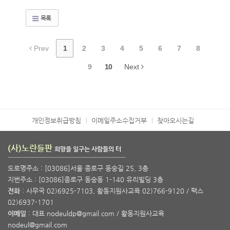
목록
Prev
1
2
3
4
5
6
7
8
9
10
Next
개인정보취급방침
이메일주소수집거부
찾아오시는길
(사)노란들판
희망을 일구는 사람들의 터
도로명주소 : [03086]서울 종로구 동숭길 25, 3층
지번주소 : [03086]종로구 동숭동 1-140 유리빌딩 3층
전화
: 사무국 02)6925-7103, 활동지원사교육 02)766-9120 / 팩스
02)6937-1701
이메일
: 대표 nodeuldp@gmail.com / 활동지원사교육
nodeul@gmail.com