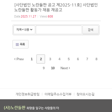
[사단법인 노란들판 공고 제2025-11호] 사단법인
노란들판 활동가 채용 재공고
Date
2025.11.27
Views
608
검색
목록
Prev
1
2
3
4
5
6
7
8
9
10
Next
개인정보취급방침
이메일주소수집거부
찾아오시는길
(사)노란들판
희망을 일구는 사람들의 터