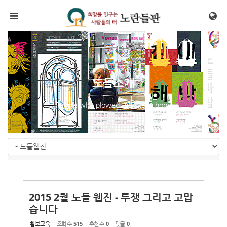
Sketchbook5, 스케치북5
Sketchbook5, 스케치북5
메뉴 건너뛰기
노들소개
People who plowed the site in hope
2015 2월 노들 웹진 - 투쟁 그리고 고맙
습니다
활보교육
조회 수
515
추천 수
0
댓글
0