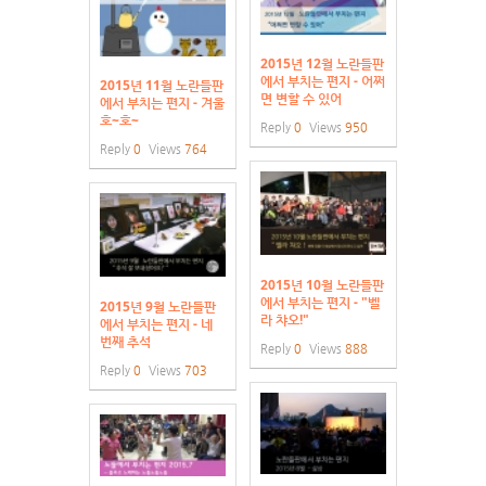
2015년 12월 노란들판
에서 부치는 편지 - 어쩌
2015년 11월 노란들판
면 변할 수 있어
에서 부치는 편지 - 겨울
호~호~
Reply
0
Views
950
Reply
0
Views
764
2015년 10월 노란들판
에서 부치는 편지 - "벨
2015년 9월 노란들판
라 챠오!"
에서 부치는 편지 - 네
번째 추석
Reply
0
Views
888
Reply
0
Views
703