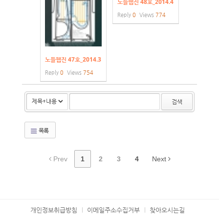
노들웹진 48호_2014.4
Reply
0
Views
774
노들웹진 47호_2014.3
Reply
0
Views
754
검색
목록
Prev
1
2
3
4
Next
개인정보취급방침
이메일주소수집거부
찾아오시는길