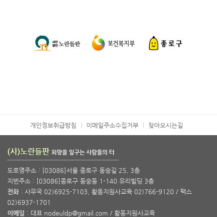
개인정보취급방침
이메일주소수집거부
찾아오시는길
(사)노란들판
희망을 일구는 사람들의 터
도로명주소 : [03086]서울 종로구 동숭길 25, 3층
지번주소 : [03086]종로구 동숭동 1-140 유리빌딩 3층
전화
: 사무국 02)6925-7103, 활동지원사교육 02)766-9120 / 팩스
02)6937-1701
이메일
: 대표 nodeuldp@gmail.com / 활동지원사교육