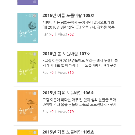
조기교육 이야기 06 모꼬지의 변 09 노들 모꼬지를
다...
2016년 여름 노들바람 108호
사람이 사는 광화문역사 농성 4년 [일상으로의 초
대] 2016년 8월 19일 (금) 오후 7시, 광화문 북측
광장 그림: 지원(맘편히장사하고픈상인모임 회원)
Reply
0
Views
762
노들바람 2016년 여름 제 108호 2016·7 노들바람
이야기 구성 02 노들바람을 여는 창 |특집1| 2016
년 420장...
2016년 봄 노들바람 107호
*그림 이은애 2016년도에도 우리는 역시 투쟁!! 복
지가 지대로 될 때까지!!! 노들바람 이야기 구성
02 노들바람을 여는 창 04 알 수 있는 건, 모른다
Reply
0
Views
715
는 사실 하나! 07 [교단일기] 나의 몸짓을 찾아서 1
0 [교단일기] 이러쿵저러쿵 방송국의 이런저런
이...
2015년 겨울 노들바람 106호
그림 이은애 바다는 아무 말 없이 섬의 눈물을 모아
바위에 기대 몸을 흔들며 파도로 흐느낀다지 - 루시
드폴의 노래 ‘4월의 춤’ 노들바람 이야기구성 02 노
Reply
0
Views
979
들바람을 여는 창 03 엉망진창 낮 수업을 고발합니
다 07 [교단일기] 쓰리고에 피박을 면하려면 생활
수...
2015년 가을 노들바람 105호