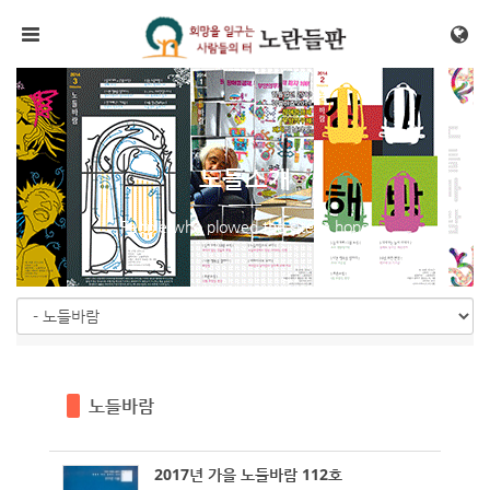
Sketchbook5, 스케치북5
Sketchbook5, 스케치북5
메뉴 건너뛰기
노들소개
People who plowed the site in hope
노들바람
2017년 가을 노들바람 112호