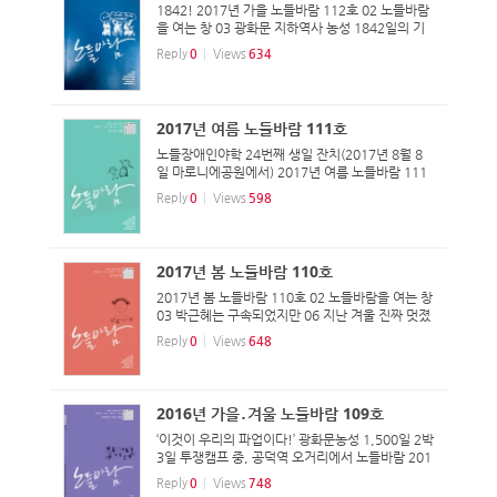
1842! 2017년 가을 노들바람 112호 02 노들바람
을 여는 창 03 광화문 지하역사 농성 1842일의 기
억 04 남겨진 1842일간의 거리에서의 이야기 07
Reply
0
Views
634
사진으로 보는 광화문농성 1842일 10 1842일, 나
의 광화문농성장 이야기 17 현수막과 깃발이 되어
함께한 1842일...
2017년 여름 노들바람 111호
노들장애인야학 24번째 생일 잔치(2017년 8월 8
일 마로니에공원에서) 2017년 여름 노들바람 111
호 02 노들바람을 여는 창 03 고병권의 비마이너]
Reply
0
Views
598
쓸모없는 사람 06 [장판 핫이슈] 문재인정부는 장애
등급제 부양의무제 완전 폐지 '천명'하라! 09 두들
러(doodle...
2017년 봄 노들바람 110호
2017년 봄 노들바람 110호 02 노들바람을 여는 창
03 박근혜는 구속되었지만 06 지난 겨울 진짜 멋졌
던 우리, 촛불들 10 [형님 한 말씀] 봄이 오고 있습
Reply
0
Views
648
니다 12 [고병권의 비마이너] 장애인, 슈퍼맨, 위버
멘쉬 16 혁명의 시작! 2017년 420장애인차별철폐
투쟁!...
2016년 가을․겨울 노들바람 109호
‘이것이 우리의 파업이다!’ 광화문농성 1,500일 2박
3일 투쟁캠프 중, 공덕역 오거리에서 노들바람 201
6년 가을, 겨울 제 109호 2016·12 노들바람 이야
Reply
0
Views
748
기 구성 02 노들바람을 여는 창 03 다섯 살 율이의