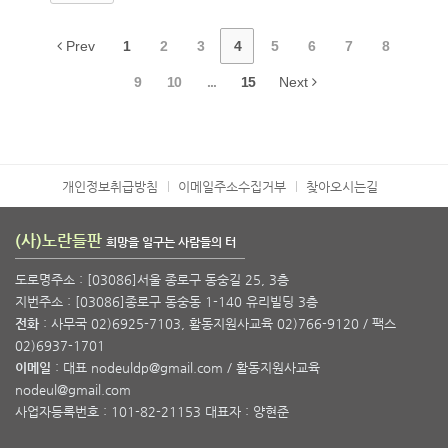
Prev
1
2
3
4
5
6
7
8
9
10
...
15
Next
개인정보취급방침
이메일주소수집거부
찾아오시는길
(사)노란들판
희망을 일구는 사람들의 터
도로명주소 : [03086]서울 종로구 동숭길 25, 3층
지번주소 : [03086]종로구 동숭동 1-140 유리빌딩 3층
전화
: 사무국 02)6925-7103, 활동지원사교육 02)766-9120 / 팩스
02)6937-1701
이메일
: 대표 nodeuldp@gmail.com / 활동지원사교육
nodeul@gmail.com
사업자등록번호 : 101-82-21153 대표자 : 양현준