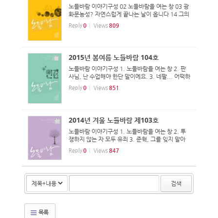
노들바람 이야기구성 02 노들바람을 여는 창 03 광
화문농성? 자연스럽게 끝나는 날이 옵니다 14 그의
끝이 미완인 이유 18 노란들판의 꿈, 이루어지다?
Reply
0
Views
809
22 [노들아 안녕] 송무림, 송정규, 박누리, 김진수,
이상우, 최영은, 이수현, 이승헌, 정우영 36 우리는
...
2015년 봄여름 노들바람 104호
노들바람 이야기구성 1. 노들바람을 여는 창 2. 판
사님, 난 수업해야 한단 말이에요. 3. 네팔... 어떡하
나... 네팔 4. [고병권의 비마이너] 불가능한 코끼리
Reply
0
Views
851
5. [형님 한 말씀] 최옥란 열사를 추모하며... 6. 83
일간의 장례투쟁을 마무리하며 7. 조용한 아침...
2014년 겨울 노들바람 제103호
노들바람 이야기구성 1. 노들바람을 여는 창 2. 투
쟁하지 않는 자 모두 유죄 3. 준혁, 그를 잊지 말아
요 4. [형님 한 말씀] 한 해를 보내면서 5. 카페 별꼴
Reply
0
Views
847
의 지난 일 년 6. 인강원과 함께한 2014년을 돌아보
며 7. 해외여행 자주 가는 ‘자산가’ 수급자, 나? 8...
검색
목록