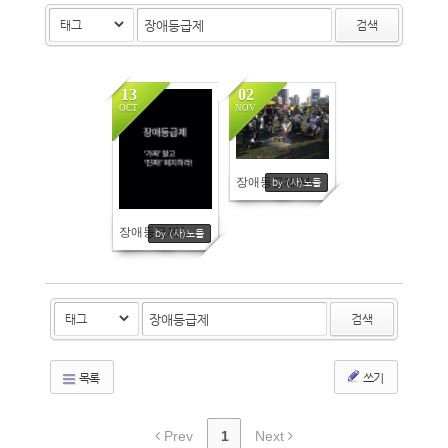
by
(사)노들
검색
13
02
OCT
NOV
장애등급제,부...
by (사)노들
장애등급제 '...
by (사)노들
검색
목록
쓰기
Prev
1
Next