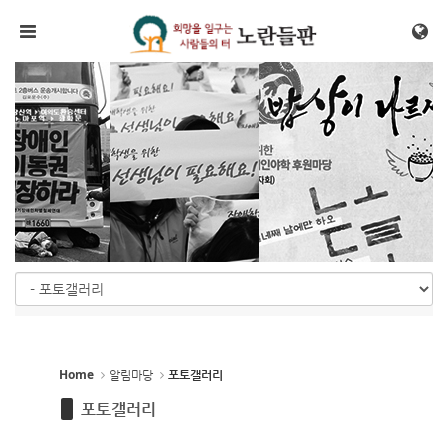
Sketchbook5, 스케치북5
Sketchbook5, 스케치북5
메뉴 건너뛰기
Home
알림마당
포토갤러리
2018/10/13
by
(사)노들
포토갤러리
2014/11/02