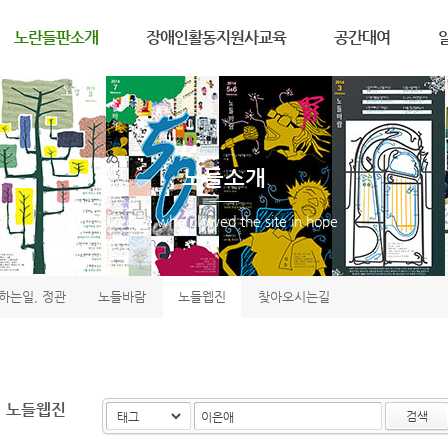
메뉴 건너뛰기
노란들판소개
장애인활동지원사교육
공간대여
노란들판소개
장애인활동지원서비스
공간대여안내
공
연 혁
교육수강신청안내
3층공간대여신청
자
인 사 말
교육수강신청하기
5층공간대여신청
포
노들소개
하는일, 정관
교육후기
자
노들바람
활
People who plowed the site in hope
노들웹진
노
찾아오시는길
하는일, 정관
노들바람
노들웹진
찾아오시는길
노들웹진
검색