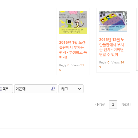
2015년 12월 노
2016년 1월 노란
란들판에서 부치
들판에서 부치는
는 편지 - 어쩌면
편지 - 투쟁하고 복
변할 수 있어
받자!
Reply
0
Views
94
Reply
0
Views
91
9
5
목록
Prev
1
Next