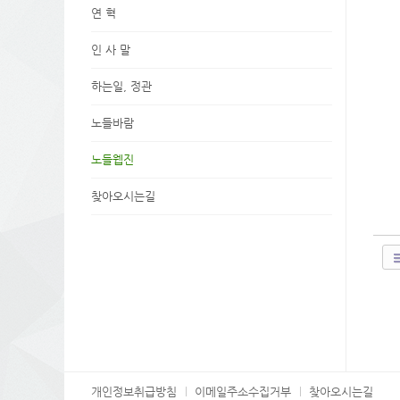
연 혁
인 사 말
하는일, 정관
노들바람
노들웹진
찾아오시는길
개인정보취급방침
이메일주소수집거부
찾아오시는길