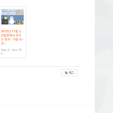
2015년 11월 노
란들판에서 부치
는 편지 - 겨울 호~
호~
Reply
0
Views
76
0
태그