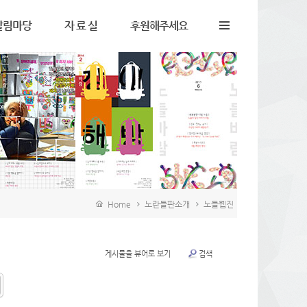
알림마당
자 료 실
후원해주세요
지사항
정책자료
후원안내
유게시판
서식자료
후원인게시판
토갤러리
영상자료
후원하신분들
주하는질문
노들웹진View
정기후원신청
동소식
노들바람View
들팟캐스트
Home
노란들판소개
노들웹진
게시물을 뷰어로 보기
검색