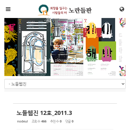
Sketchbook5, 스케치북5
Sketchbook5, 스케치북5
메뉴 건너뛰기
노들소개
People who plowed the site in hope
노들웹진 12호_2011.3
nodeul
조회 수
466
추천 수
0
댓글
0