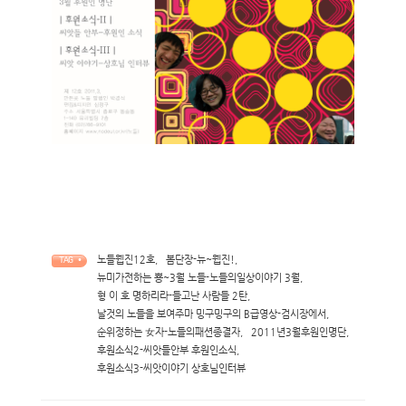
노들웹진12호
,
봄단장-뉴~웹진!
,
TAG •
뉴미가전하는 뿅~3월 노들-노들의일상이야기 3월
,
형 이 호 명하리라-들고난 사람들 2탄
,
날것의 노들을 보여주마 밍구밍구의 B급영상-검시장에서
,
순위정하는 女자-노들의패션종결자
,
2011년3월후원인명단
,
후원소식2-씨앗들안부 후원인소식
,
후원소식3-씨앗이야기 상호님인터뷰