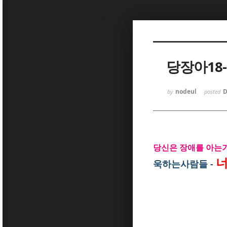
Sketchbook5, 스케치북5
당장아18
nodeul
D
by
posted
Sketchbook5, 스케치북5
당신은 장애를 아는가
너
욱하는사람들
-