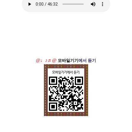
@♩♪♬@
모바일기기
에서 듣기