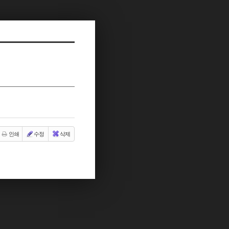
인쇄
수정
삭제