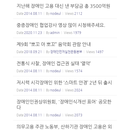
지난해 장애인 고용 대신 낸 부담금 총 3500억원
Date
2014.08.11
By
nodeul
Views
2112
중증장애인 협업강사 영상 많이 시청해주세요.
Date
2020.11.23
By
admin
Views
1979
제9회 “뽀꼬 아 뽀꼬” 음악회 관람 안내
Date
2018.09.21
By
장애인먼저실천운동본부
Views
1497
전통식 사찰, 장애인 접근권 실태 ‘열악’
Date
2014.08.11
By
nodeul
Views
1574
저시력 시각장애인 위한 ‘스마트 안경’ 2년 뒤 출시
Date
2014.08.11
By
nodeul
Views
2024
장애인인권상위원회, '장애인식개선 표어' 공모한
다
Date
2014.08.11
By
nodeul
Views
2073
의무고용 주관 노동부, 산하기관 장애인 고용은 외