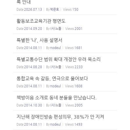
록 안내
Date
2026.07.13
By
박준호
Views
150
활동보조교육기관 평면도
Date
2014.09.20
By
(사)노들
Views
2001
특별한 ‘나’, 사용 설명서
Date
2014.08.11
By
nodeul
Views
1681
특별교통수단 범위 확대 개정안 우려 목소리
Date
2014.08.28
By
(사)노들
Views
2233
통합교육 속 갈등, 연극으로 물어보다
Date
2014.08.11
By
nodeul
Views
1608
책방이음 소개로 동네 분들을 만났습니다.
Date
2014.10.30
By
(사)노들
Views
2005
지난해 장애인방송 편성의무, 38%가 안 지켜
Date
2014.08.11
By
nodeul
Views
1493