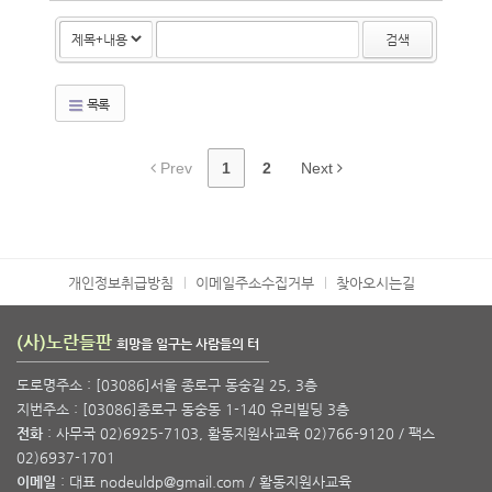
검색
목록
Prev
1
2
Next
개인정보취급방침
이메일주소수집거부
찾아오시는길
(사)노란들판
희망을 일구는 사람들의 터
도로명주소 : [03086]서울 종로구 동숭길 25, 3층
지번주소 : [03086]종로구 동숭동 1-140 유리빌딩 3층
전화
: 사무국 02)6925-7103, 활동지원사교육 02)766-9120 / 팩스
02)6937-1701
이메일
: 대표 nodeuldp@gmail.com / 활동지원사교육