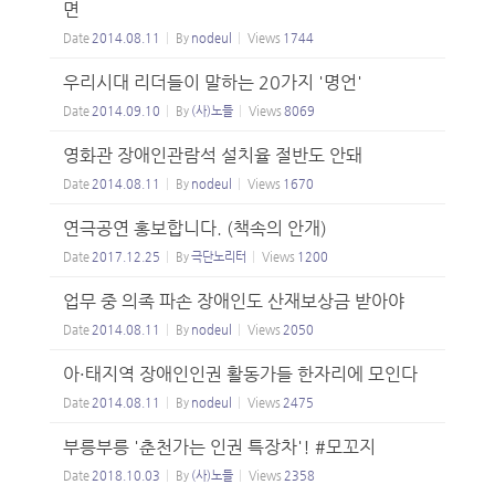
면
Date
2014.08.11
By
nodeul
Views
1744
우리시대 리더들이 말하는 20가지 '명언'
Date
2014.09.10
By
(사)노들
Views
8069
영화관 장애인관람석 설치율 절반도 안돼
Date
2014.08.11
By
nodeul
Views
1670
연극공연 홍보합니다. (책속의 안개)
Date
2017.12.25
By
극단노리터
Views
1200
업무 중 의족 파손 장애인도 산재보상금 받아야
Date
2014.08.11
By
nodeul
Views
2050
아·태지역 장애인인권 활동가들 한자리에 모인다
Date
2014.08.11
By
nodeul
Views
2475
부릉부릉 '춘천가는 인권 특장차'! #모꼬지
Date
2018.10.03
By
(사)노들
Views
2358