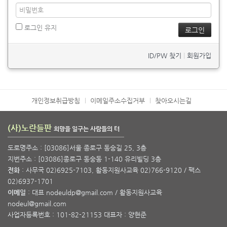
로그인 유지
ID/PW 찾기
|
회원가입
개인정보취급방침
이메일주소수집거부
찾아오시는길
(사)노란들판
희망을 일구는 사람들의 터
도로명주소 : [03086]서울 종로구 동숭길 25, 3층
지번주소 : [03086]종로구 동숭동 1-140 유리빌딩 3층
전화
: 사무국 02)6925-7103, 활동지원사교육 02)766-9120 / 팩스
02)6937-1701
이메일
: 대표 nodeuldp@gmail.com / 활동지원사교육
nodeul@gmail.com
사업자등록번호 : 101-82-21153 대표자 : 양현준