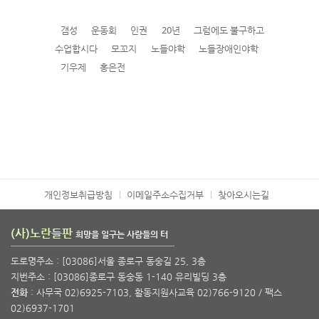
갬성
운동회
인권
20년
그럼에도 불구하고
수업합시다
모꼬지
노들야학
노들장애인야학
기우제
홍은전
개인정보취급방침
이메일주소수집거부
찾아오시는길
(사)노란들판
희망을 일구는 사람들의 터
도로명주소 : [03086]서울 종로구 동숭길 25, 3층
지번주소 : [03086]종로구 동숭동 1-140 유리빌딩 3층
전화
: 사무국 02)6925-7103, 활동지원사교육 02)766-9120 / 팩스
02)6937-1701