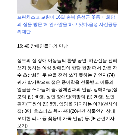
프란치스코 교황이 16일 충북 음성군 꽃동네 희망
의 집을 방문 해 인사말을 하고 있다.음성 사진공동
취재단
16: 40 장애인들과의 만남
성모의 집 장애 아동들의 환영 공연. 하반신을 전혀
쓰지 못하는 여성 장애인이 한땀 한땀 떠서 만든 자
수 초상화와 두 손을 전혀 쓰지 못하는 김인자(74)
씨가 발가락으로 접은 종이학을 선물받고 이들의
얼굴을 쓰다듬어 줌. 장애인과의 만남. 장애아동(성
모의 집) 40명, 성인 장애인(희망의 집) 20명, 노인
환자(구원의 집) 8명, 입양을 기다리는 아기(천사의
집) 8명, 호스피스 환자 4명(20년간 식물인간 상태
오미현 리나 등 꽃동네 가족 만남) 등.(▶관련기사
보기)