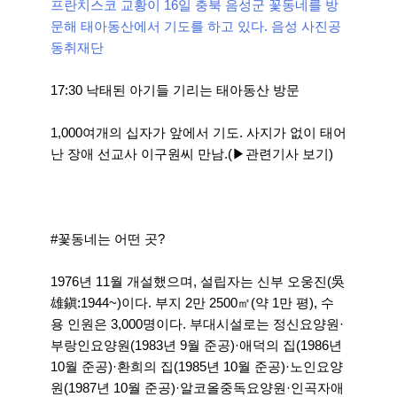
프란치스코 교황이 16일 충북 음성군 꽃동네를 방
문해 태아동산에서 기도를 하고 있다. 음성 사진공
동취재단
17:30 낙태된 아기들 기리는 태아동산 방문
1,000여개의 십자가 앞에서 기도. 사지가 없이 태어
난 장애 선교사 이구원씨 만남.(▶관련기사 보기)
#꽃동네는 어떤 곳?
1976년 11월 개설했으며, 설립자는 신부 오웅진(吳
雄鎭:1944~)이다. 부지 2만 2500㎡(약 1만 평), 수
용 인원은 3,000명이다. 부대시설로는 정신요양원·
부랑인요양원(1983년 9월 준공)·애덕의 집(1986년
10월 준공)·환희의 집(1985년 10월 준공)·노인요양
원(1987년 10월 준공)·알코올중독요양원·인곡자애