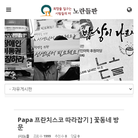
Sketchbook5, 스케치북5
Sketchbook5, 스케치북5
메뉴 건너뛰기
Papa 프란치스코 따라잡기 ] 꽃동네 방
문
(사)노들
조회 수
1999
추천 수
0
댓글
0