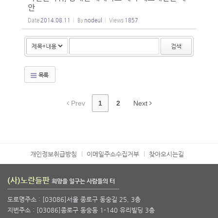
안
Date
2014.08.11
By
nodeul
Views
1857
검색
목록
Prev
1
2
Next
개인정보취급방침
이메일주소수집거부
찾아오시는길
(사)노란들판
희망을 일구는 사람들의 터
도로명주소 : [03086]서울 종로구 동숭길 25, 3층
지번주소 : [03086]종로구 동숭동 1-140 유리빌딩 3층