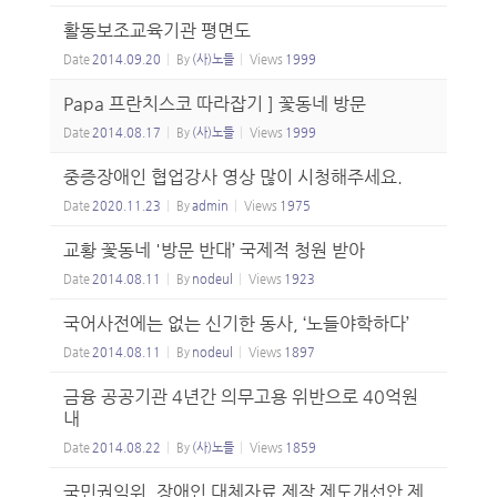
활동보조교육기관 평면도
Date
2014.09.20
By
(사)노들
Views
1999
Papa 프란치스코 따라잡기 ] 꽃동네 방문
Date
2014.08.17
By
(사)노들
Views
1999
중증장애인 협업강사 영상 많이 시청해주세요.
Date
2020.11.23
By
admin
Views
1975
교황 꽃동네 '방문 반대’ 국제적 청원 받아
Date
2014.08.11
By
nodeul
Views
1923
국어사전에는 없는 신기한 동사, ‘노들야학하다’
Date
2014.08.11
By
nodeul
Views
1897
금융 공공기관 4년간 의무고용 위반으로 40억원
내
Date
2014.08.22
By
(사)노들
Views
1859
국민권익위, 장애인 대체자료 제작 제도개선안 제