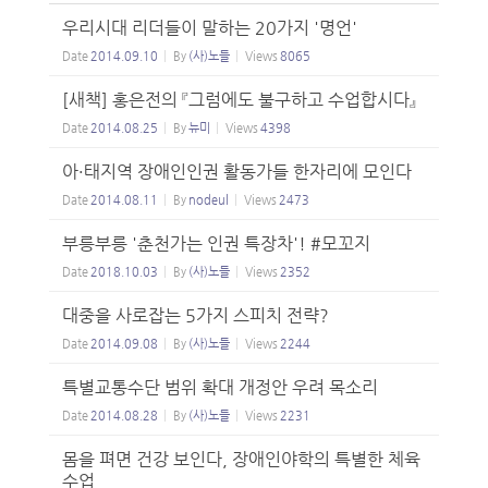
우리시대 리더들이 말하는 20가지 '명언'
Date
2014.09.10
By
(사)노들
Views
8065
[새책] 홍은전의 『그럼에도 불구하고 수업합시다』
Date
2014.08.25
By
뉴미
Views
4398
아·태지역 장애인인권 활동가들 한자리에 모인다
Date
2014.08.11
By
nodeul
Views
2473
부릉부릉 '춘천가는 인권 특장차'! #모꼬지
Date
2018.10.03
By
(사)노들
Views
2352
대중을 사로잡는 5가지 스피치 전략?
Date
2014.09.08
By
(사)노들
Views
2244
특별교통수단 범위 확대 개정안 우려 목소리
Date
2014.08.28
By
(사)노들
Views
2231
몸을 펴면 건강 보인다, 장애인야학의 특별한 체육
수업