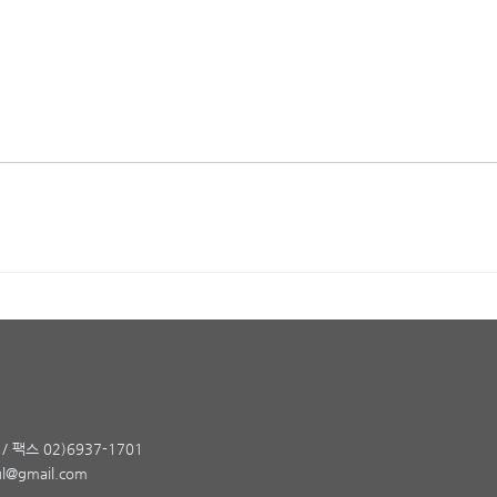
/ 팩스 02)6937-1701
l@gmail.com