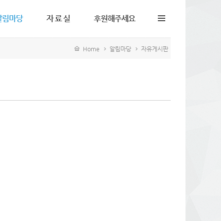
알림마당
자 료 실
후원해주세요
Home
알림마당
자유게시판
지사항
정책자료
후원안내
유게시판
서식자료
후원인게시판
토갤러리
영상자료
후원하신분들
주하는질문
노들웹진View
정기후원신청
동소식
노들바람View
들팟캐스트