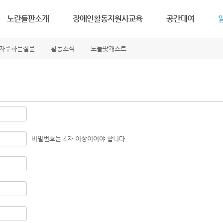
메뉴 건너뛰기
노란들판소개
장애인활동지원사교육
공간대여
자주하는질문
활동소식
노들팟캐스트
노란들판소개
장애인활동지원서비스
공간대여안내
공
연 혁
교육수강신청안내
3층공간대여신청
자
인 사 말
교육수강신청하기
5층공간대여신청
포
하는일, 정관
교육후기
자
노들바람
활
노들웹진
노
찾아오시는길
비밀번호는 4자 이상이어야 합니다.