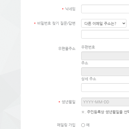
*
닉네임
*
비밀번호 찾기 질문/답변
우편번호
우편물주소
주소
상세 주소
*
생년월일
※. 주민등록상 생년월일을 선
메일링 가입
예