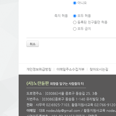
아니오
쪽지 허용
모두 허용
등록된 친구들만 허용
모두 금지
취소
개인정보취급방침
이메일주소수집거부
찾아오시는길
(사)노란들판
희망을 일구는 사람들의 터
도로명주소 : [03086]서울 종로구 동숭길 25, 3층
지번주소 : [03086]종로구 동숭동 1-140 유리빌딩 3층
전화
: 사무국 02)6925-7103, 활동지원사교육 02)766-9120 
이메일
: 대표 nodeuldp@gmail.com / 활동지원사교육 nodeu