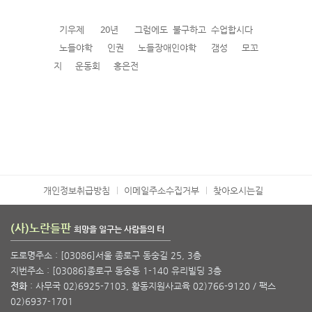
기우제
20년
그럼에도 불구하고 수업합시다
노들야학
인권
노들장애인야학
갬성
모꼬
지
운동회
홍은전
개인정보취급방침
이메일주소수집거부
찾아오시는길
(사)노란들판
희망을 일구는 사람들의 터
도로명주소 : [03086]서울 종로구 동숭길 25, 3층
지번주소 : [03086]종로구 동숭동 1-140 유리빌딩 3층
전화
: 사무국 02)6925-7103, 활동지원사교육 02)766-9120 / 팩스
02)6937-1701