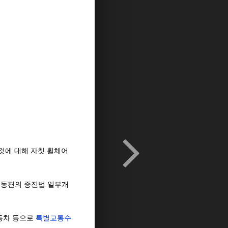
것에 대해 자칫 휠체어
이동편의 증진법 일부개
동차 등으로
특별교통수