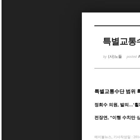
Sketchbook5, 스케치북5
특별교통수
(사)노들
by
posted
Sketchbook5, 스케치북5
특별교통수단 범위 
정희수 의원, 발의…‘
전장연, “이행 수치만 
에이블뉴스, 기사작성일 : 2014-0