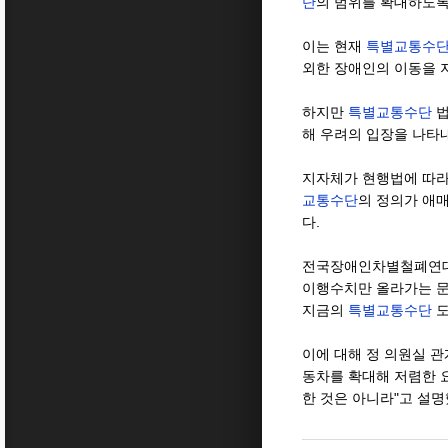
단
의 범위를 확대하도록
이는 현재
특별교통수
외한 장애인의 이동을 
하지만
특별교통수단
법
해 우려의 입장을 나타내
지자체가 현행법에 따라 
교통수단
의 정의가 애
다.
전국장애인차별철폐연
이행수치만 올라가는 문
지금의
특별교통수단
도
이에 대해 정 의원실 관
동차를 확대해 저렴한 
한 것은 아니라"고 설명