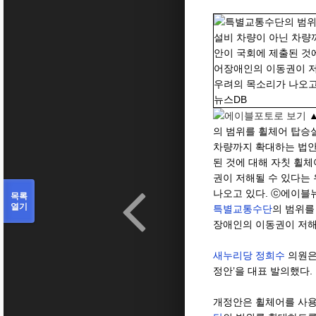
의 범위를 휠체어 탑승
차량까지 확대하는 법안
된 것에 대해 자칫 휠
권이 저해될 수 있다는
나오고 있다. ⓒ에이블
목록
열기
특별교통수단
의 범위를
장애인의 이동권이 저해
새누리당
정희수
의원은
정안’을 대표 발의했다.
개정안은 휠체어를 사용