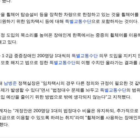
 했다.
단
을 휠체어 탑승설비 등을 장착한 차량으로 한정하고 있는 것을 휠체어를
지원하기 위한 임차택시 등에 대해
특별교통수단
으로 포함하자는 것이다.
정 도입의 목소리를 높여온 장애인계 한쪽에서는 중증의 휠체어를 이용
고 있다.
1·2급 중증장애인 200명당 1대씩의
특별교통수단
의무 도입을 지키지 
매모호 해지고 법으로 정한
특별교통수단
의 이행 수치만 올라가는 결과를 
대
남병준
정책실장은 “임차택시의 경우 다른 정의와 규정이 필요한 것 같
제가 발생할 수 있다”면서 “법정대수 문제를 놔두고
특별교통수단
의 범
입 예산을 줄이기 위한 방법으로 밖에 생각되지 않는다”고 지적했다.
계자는 “개정안은 200명당 1대의 법정대수 비율은 유지하되, 추가적으로
요금으로 이용할 수 있도록 하려는 취지”라며 "휠체어를 사용하는 장애인
했다.