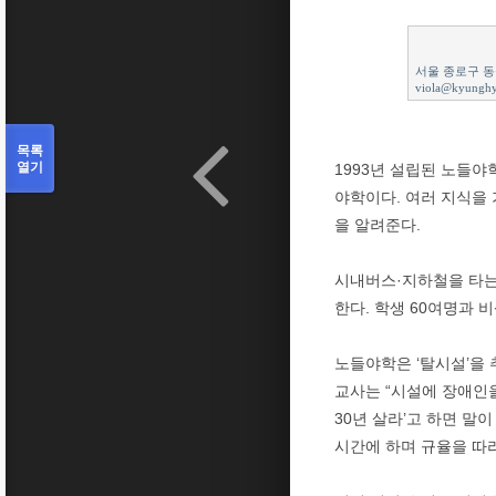
서울 종로구 동
viola@kyungh
목록
열기
1993년 설립된 노들야
야학이다. 여러 지식을
을 알려준다.
시내버스·지하철을 타는
한다. 학생 60여명과 
노들야학은 ‘탈시설’을
교사는 “시설에 장애인
30년 살라’고 하면 말
시간에 하며 규율을 따라