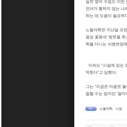
실전 영어 수업도 이런
언어가 통하지 않는 나라
하는 데 도움이 필요하다
노들야학은 지난달 프란
음성 꽃동네’ 방문을 
학을 다니는 뇌병변장애 
이씨는 “시설에 있는 
억한다”고 답했다.
그는 “지금은 마음껏 
잘할 수는 없지만 ‘얼마
노들야학
,
시설
TAG •