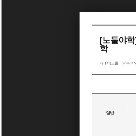
Sketchbook5, 스케치북5
[노들야학
학
Sketchbook5, 스케치북5
(사)노들
by
posted
일반