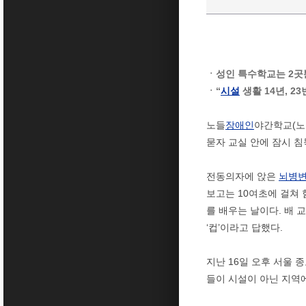
ㆍ성인 특수학교는 2곳뿐
ㆍ“
시설
생활 14년, 2
노들
장애인
야간학교(노
묻자 교실 안에 잠시 침
전동의자에 앉은
뇌병
보고는 10여초에 걸쳐 
를 배우는 날이다. 배 
‘컵’이라고 답했다.
지난 16일 오후 서울 
들이 시설이 아닌 지역