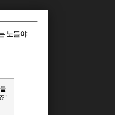
는 노들야
노들
죠”