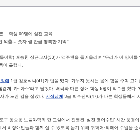
… 학생 60명에 실전 교육
3번 외출… 숫자 셀 만큼 행복한 기억”
들야학) 배승천 상근교사(33)가 맥주캔을 들어올리며 “우리가 이 영어를
묵이 흘렀다.
변장애
1급 김호식씨(41)가 입을 뗐다. 가누지 못하는 몸에 힘을 주며 고
힘겹게 ‘카~아스’라고 답했다. 배씨와 다른 장애 학생 5명이 박수를 쳤다. 
교사가 노란 컵을 잡았다.
지적장애
3급 박주원씨(47)가 다른 학생들에게 
종로구 동승동 노들야학의 한 교실에서 진행된 ‘실전 영어수업’ 시간 풍경
에서 비장애인들과 함께 살 수 있도록 돕기 위해 귀화어·외래어 수업을 준