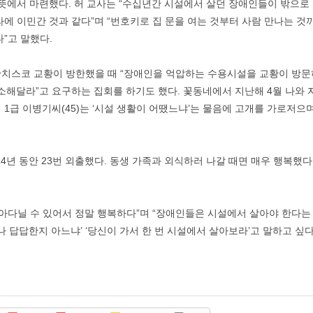
 뜻에서 마련했다. 허 교사는 “수십년간 시설에서 살던 장애인들이 밖으
에 이민간 것과 같다”며 “번호키로 집 문을 여는 것부터 사람 만나는 것
”고 말했다.
치스코 교황이 방한했을 때 “장애인을 억압하는 수용시설을 교황이 방문하
취소해달라”고 요구하는 집회를 하기도 했다. 꽃동네에서 지난해 4월 나와
1급 이병기씨(45)는 ‘시설 생활이 어땠느냐’는 물음에 고개를 가로저으
14년 동안 23번 외출했다. 동생 가족과 외식하러 나갈 때면 매우 행복했다
돌아다닐 수 있어서 정말 행복하다”며 “장애인들은 시설에서 살아야 한다는
나 답답한지 아느냐’ ‘당신이 가서 한 번 시설에서 살아보라’고 말하고 싶다